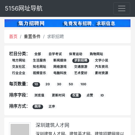
5156网址导航
首页
重置条件
求职招聘
栏目分类：
全部
自学考试
体育运动
购物网站
地方网站
生活服务
新闻媒体
求职招聘
文学小说
交友社区
知名网站
网络游戏
交通旅游
汽车资讯
行业企业
视频音乐
电脑科技
艺术爱好
素材资源
每页数量：
10
20
30
50
100
排序字段：
浏览值
更新时间
权重
点赞
ID
排序方式：
倒序
正序
深圳建筑人才网
深圳建筑人才网、建筑英才网、建筑招聘网是以