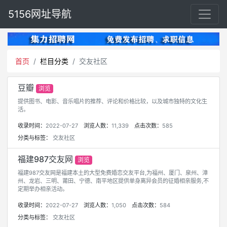
5156网址导航
首页
栏目分类
交友社区
豆瓣
浏览
提供图书、电影、音乐唱片的推荐、评论和价格比较，以及城市独特的文化生
活。
收录时间：
2022-07-27
浏览人数：
11,339
点击次数：
585
分类与标签：
交友社区
福建987交友网
浏览
福建987交友网是福建本土的大型免费婚恋交友平台,为福州、厦门、泉州、漳
州、龙岩、三明、莆田、宁德、南平地区提供单身离异会员的征婚相亲服务,不
定期举办相亲活动。
收录时间：
2022-07-27
浏览人数：
1,050
点击次数：
584
分类与标签：
交友社区