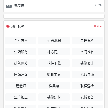
2,339
珍爱网
15
热门标签
更多>>
企业官网
招聘求职
工程资料
生活服务
地方门户
空间域名
建筑网站
软件下载
装修设计
网站建设
照相工具
无师自通
建造师
档案馆
取样送检
生产加工
装修建材
机械设备