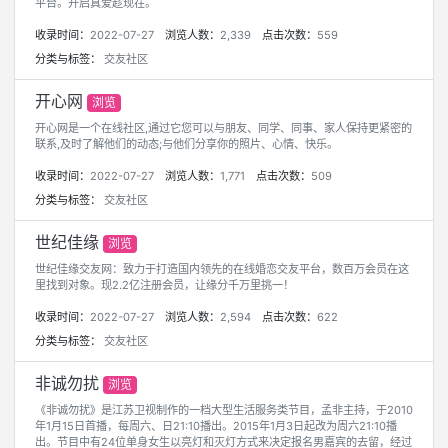
平台。开启真爱趁现在。
收录时间：
2022-07-27
浏览人数：
2,339
点击次数：
559
分类与标签：
交友社区
开心网
浏览
开心网是一个在线社区,通过它您可以与朋友、同学、同事、家人保持更紧密的
联系,及时了解他们的动态;与他们分享你的照片、心情、快乐。
收录时间：
2022-07-27
浏览人数：
1,771
点击次数：
509
分类与标签：
交友社区
世纪佳缘
浏览
世纪佳缘交友网：致力于打造国内领先的在线婚恋交友平台，数百万会员在这
里找到对象。现2.2亿注册会员，让缘分千万里挑一！
收录时间：
2022-07-27
浏览人数：
2,594
点击次数：
622
分类与标签：
交友社区
非诚勿扰
浏览
《非诚勿扰》是江苏卫视制作的一档大型生活服务类节目，孟非主持，于2010
年1月15日首播，每周六、日21:10播出。2015年1月3日起改为周六21:10播
出。节目中有24位单身女生以亮灯和灭灯方式来决定报名男嘉宾的去留，经过