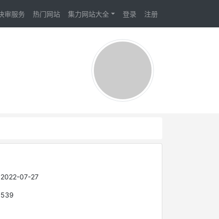
快审服务
热门网站
集力网站大全
登录
注册
：
2022-07-27
：
539