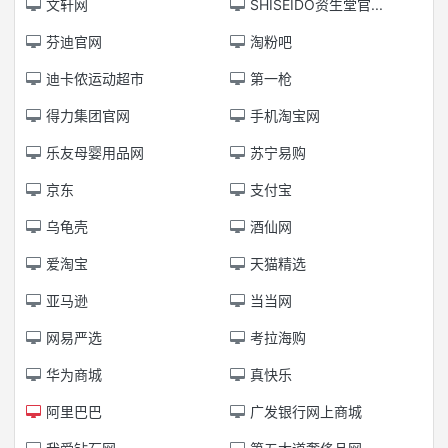
文轩网
SHISEIDO资生堂官...
芬迪官网
淘粉吧
迪卡侬运动超市
第一枪
得力集团官网
手机淘宝网
乐友母婴用品网
苏宁易购
京东
支付宝
乌龟壳
酒仙网
爱淘宝
天猫精选
亚马逊
当当网
网易严选
考拉海购
华为商城
真快乐
阿里巴巴
广发银行网上商城