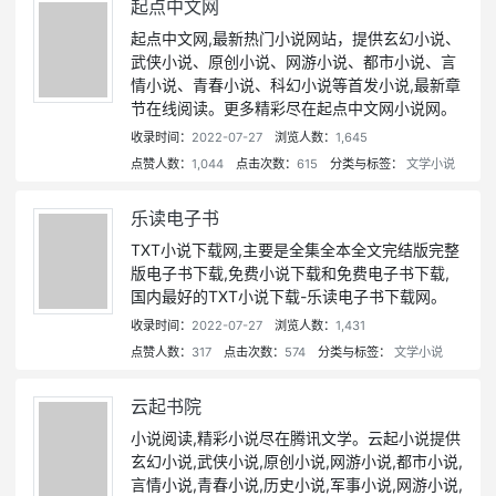
起点中文网
起点中文网,最新热门小说网站，提供玄幻小说、
武侠小说、原创小说、网游小说、都市小说、言
情小说、青春小说、科幻小说等首发小说,最新章
节在线阅读。更多精彩尽在起点中文网小说网。
收录时间：
2022-07-27
浏览人数：
1,645
点赞人数：
1,044
点击次数：
615
分类与标签：
文学小说
乐读电子书
TXT小说下载网,主要是全集全本全文完结版完整
版电子书下载,免费小说下载和免费电子书下载,
国内最好的TXT小说下载-乐读电子书下载网。
收录时间：
2022-07-27
浏览人数：
1,431
点赞人数：
317
点击次数：
574
分类与标签：
文学小说
云起书院
小说阅读,精彩小说尽在腾讯文学。云起小说提供
玄幻小说,武侠小说,原创小说,网游小说,都市小说,
言情小说,青春小说,历史小说,军事小说,网游小说,