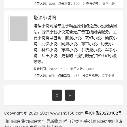
点赞人数：
820
点击次数：
509
分类与标签：
文学小说
塔读小说网
塔读小说网是专注于精品原创的免费小说阅读网
站，提供原创小说完全无广告在线阅读服务，主
要小说类型包含：脑洞小说、玄幻小说、仙侠小
说、武侠小说、网游小说、都市小说、历史小
说、科幻小说、穿越小说、系统流小说、军事小
说、兵王小说、更有时下流行的元宇宙科幻小说
等等。
收录时间：
2022-07-27
浏览人数：
1,802
点赞人数：
976
点击次数：
437
分类与标签：
文学小说
«
»
Copyright © 2020-2021 www.zh5156.com
粤ICP备20220102号
热门网站
集力网站大全
最新收录
栏目分类
标签列表
网站地图
申请