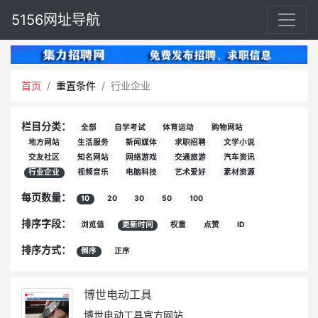
5156网址导航
首页
重置条件
行业企业
栏目分类：
全部
自学考试
体育运动
购物网站
地方网站
生活服务
新闻媒体
求职招聘
文学小说
交友社区
知名网站
网络游戏
交通旅游
汽车资讯
行业企业
视频音乐
电脑科技
艺术爱好
素材资源
每页数量：
10
20
30
50
100
排序字段：
浏览值
更新时间
权重
点赞
ID
排序方式：
倒序
正序
博世电动工具
博世电动工具官方网站